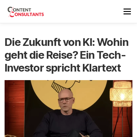
Zum
Inhalt
Menü
springen
SEO BERATUNG
REFERENZEN
SEO PREISE
Die Zukunft von KI: Wohin
geht die Reise? Ein Tech-
ÜBER MICH
SEO NEWS
ERSTGESPRÄCH
Investor spricht Klartext
EN