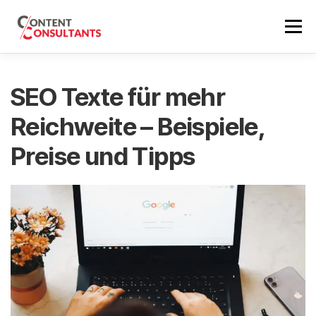
Zum
Inhalt
Menü
springen
SEO BERATUNG
REFERENZEN
SEO PREISE
SEO Texte für mehr
Reichweite – Beispiele,
ÜBER MICH
SEO NEWS
ERSTGESPRÄCH
Preise und Tipps
EN