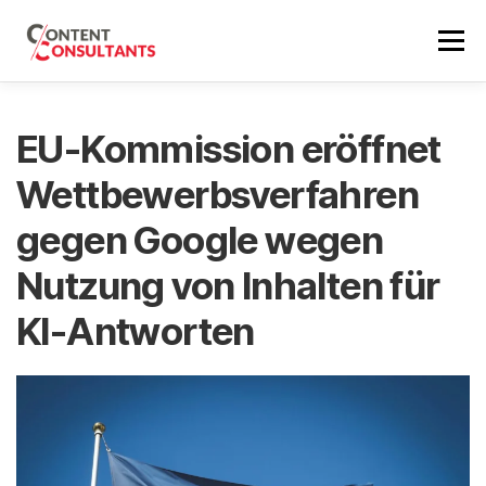
Zum
Inhalt
Menü
springen
SEO BERATUNG
REFERENZEN
SEO PREISE
EU-Kommission eröffnet
Wettbewerbsverfahren
ÜBER MICH
SEO NEWS
ERSTGESPRÄCH
gegen Google wegen
Nutzung von Inhalten für
EN
KI-Antworten