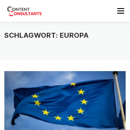
Zum
Inhalt
Menü
springen
SEO BERATUNG
REFERENZEN
SEO PREISE
SCHLAGWORT:
EUROPA
ÜBER MICH
SEO NEWS
ERSTGESPRÄCH
EN