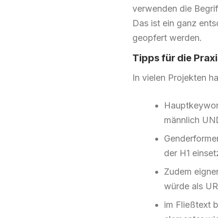
verwenden die Begriff
Das ist ein ganz ent
geopfert werden.
Tipps für die Prax
In vielen Projekten h
Hauptkeyword
männlich UND
Genderformen 
der H1 einset
Zudem eignen
würde als UR
im Fließtext 