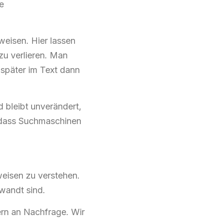
e
bweisen. Hier lassen
u verlieren. Man
 später im Text dann
 bleibt unverändert,
odass Suchmaschinen
eisen zu verstehen.
rwandt sind.
ern an Nachfrage. Wir