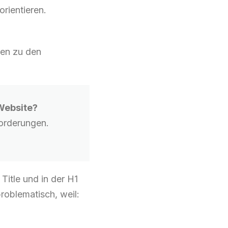
rientieren.
ren zu den
Website?
forderungen.
Title und in der H1
roblematisch, weil: