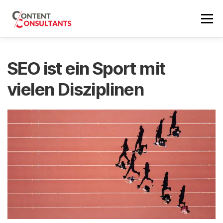
Zum
Inhalt
Menü
springen
SEO BERATUNG
REFERENZEN
SEO PREISE
SEO ist ein Sport mit
vielen Disziplinen
ÜBER MICH
SEO NEWS
ERSTGESPRÄCH
EN