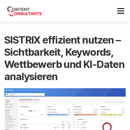
Zum
Inhalt
Menü
springen
SEO BERATUNG
REFERENZEN
SEO PREISE
SISTRIX effizient nutzen –
Sichtbarkeit, Keywords,
ÜBER MICH
SEO NEWS
ERSTGESPRÄCH
Wettbewerb und KI-Daten
analysieren
EN