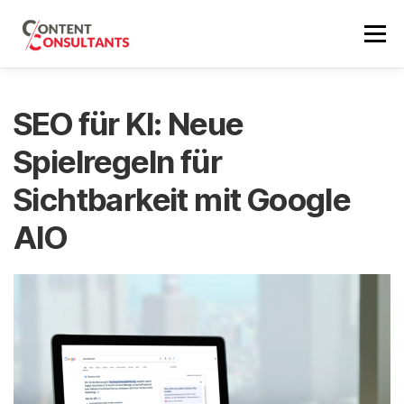
Zum
Inhalt
Menü
springen
SEO BERATUNG
REFERENZEN
SEO PREISE
SEO für KI: Neue
Spielregeln für
ÜBER MICH
SEO NEWS
ERSTGESPRÄCH
Sichtbarkeit mit Google
AIO
EN